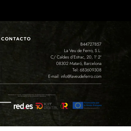
CONTACTO
B44727857
La Veu de Ferro, S.L.
C/ Caldes d’Estrac, 20, 1º 2ª
08302 Mataró, Barcelona
Tel:
683609308
E-mail:
info@laveudeferro.com