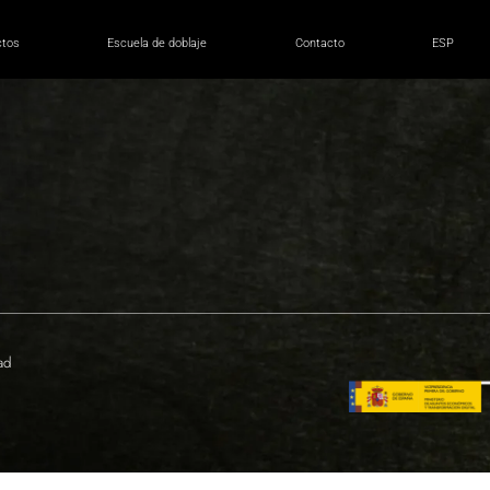
ird Reich
ctos
Escuela de doblaje
Contacto
ESP
dad