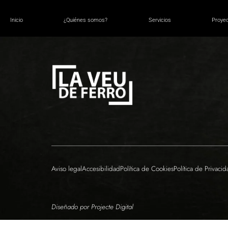
Zombies of the th
Inicio
¿Quiénes somos?
Servicios
Proye
Aviso legal
Accesibilidad
Política de Cookies
Política de Privaci
Diseñado por Projecte Digital